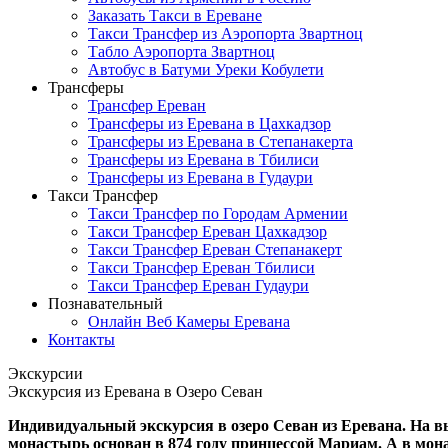
Заказать Такси в Ереване
Такси Трансфер из Аэропорта Звартноц
Табло Аэропорта Звартноц
Автобус в Батуми Уреки Кобулети
Трансферы
Трансфер Ереван
Трансферы из Еревана в Цахкадзор
Трансферы из Еревана в Степанакерта
Трансферы из Ереванa в Тбилиси
Трансферы из Еревана в Гудаури
Такси Трансфер
Такси Трансфер по Городам Армении
Такси Трансфер Ереван Цахкадзор
Такси Трансфер Ереван Степанакерт
Такси Трансфер Ереван Тбилиси
Такси Трансфер Ереван Гудаури
Познавательный
Онлайн Веб Камеры Еревана
Контакты
Экскурсии
Экскурсия из Еревана в Озеро Севан
Индивидуальный экскурсия в озеро Севан из Еревана. На в
монастырь основан в 874 году принцессой Мариам. А в мон