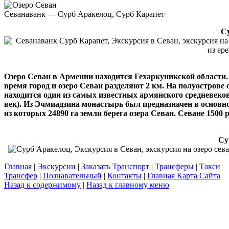
Севанаванк — Сурб Аракелоц, Сурб Карапет
С
Озеро Севан в Армении находится Гехаркуникской области.
время город и озеро Севан разделяют 2 км. На полуострове о
находится один из самых известных армянского средневеко
век). Из Эчмиадзина монастырь был предназначен в основн
из которых 24890 га земли берега озера Севан. Севане 1500
Су
Главная
|
Экскурсии
|
Заказать Транспорт
|
Трансферы
|
Такси
Трансфер
|
Познавательный
|
Контакты
|
Главная Карта Сайта
Назад к содержимому
|
Назад к главному меню