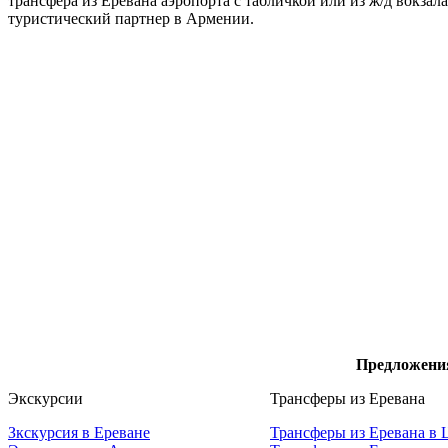
трансфера из Еревана аэропорта с табличкой или из ж/д вокза
туристический партнер в Армении.
Предложени
Экскурсии
Трансферы из Еревана
Зкскурсия в Ереване
Трансферы из Еревана в 