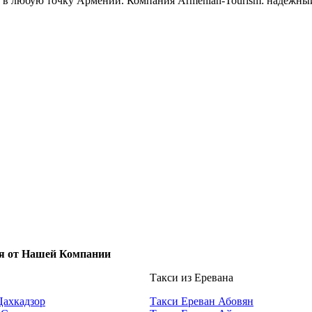
ла в любую точку Армении. Компания Armenian-Tourism: надежны
я от Нашей Компании
Такси из Еревана
Цахкадзор
Такси Ереван Абовян