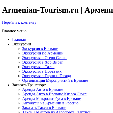
Armenian-Tourism.ru | Армения
Перейти к контенту
Главное меню:
Главная
Экскурсии
Зкскурсия в Ереване
Экскурсии по Армении
Экскурсия в Озеро Севан
Экскурсия в Хор Вирап
Экскурсия в Татев
Экскурсия в Нораванк
Экскурсия в Гарни и Гегард
Организация Мероприятий в Ереване
Заказать Транспорт
Аренда Авто в Ереване
Аренда Авто в Ереване Класса Люкс
Аренда Микроавтобуса в Ереване
Автобусы из Армении в Россию
Заказать Такси в Ереване
Такси Трансфер из Аэропорта Звартноц