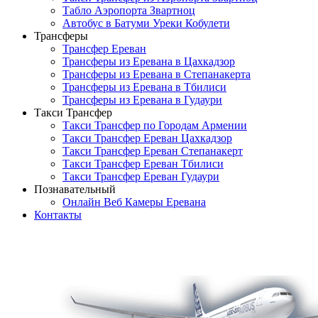
Табло Аэропорта Звартноц
Автобус в Батуми Уреки Кобулети
Трансферы
Трансфер Ереван
Трансферы из Еревана в Цахкадзор
Трансферы из Еревана в Степанакерта
Трансферы из Ереванa в Тбилиси
Трансферы из Еревана в Гудаури
Такси Трансфер
Такси Трансфер по Городам Армении
Такси Трансфер Ереван Цахкадзор
Такси Трансфер Ереван Степанакерт
Такси Трансфер Ереван Тбилиси
Такси Трансфер Ереван Гудаури
Познавательный
Онлайн Веб Камеры Еревана
Контакты