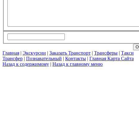
Главная
|
Экскурсии
|
Заказать Транспорт
|
Трансферы
|
Такси
Трансфер
|
Познавательный
|
Контакты
|
Главная Карта Сайта
Назад к содержимому
|
Назад к главному меню