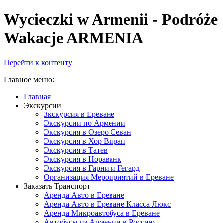
Wycieczki w Armenii - Podróże
Wakacje ARMENIA
Перейти к контенту
Главное меню:
Главная
Экскурсии
Зкскурсия в Ереване
Экскурсии по Армении
Экскурсия в Озеро Севан
Экскурсия в Хор Вирап
Экскурсия в Татев
Экскурсия в Нораванк
Экскурсия в Гарни и Гегард
Организация Мероприятий в Ереване
Заказать Транспорт
Аренда Авто в Ереване
Аренда Авто в Ереване Класса Люкс
Аренда Микроавтобуса в Ереване
Автобусы из Армении в Россию