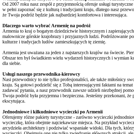
Od 2007 roku nasz zespół z przyjemnością oferuje usługi turystyczne
w pełni zapoznać się z kulturą i tradycjami kraju, dlatego nasz prz
że Twoja podróż będzie jak najbardziej komfortowa i interesująca.
Dlaczego warto wybrać Armenię na podróż
Armenia to kraj o bogatym dziedzictwie historycznym i zapierających 
malownicze górskie krajobrazy i przyjaznych ludzi. Podróżowanie po 
kulturze i tradycjach ludów zamieszkujących tę ziemię.
Armenia jest uważana za jeden z najstarszych krajów na świecie. Pier
Obszar ten był świadkiem wielu wydarzeń historycznych i wymian ku
dla siebie.
Usługi naszego przewodnika-kierowcy
Nasi przewodnicy to nie tylko profesjonaliści, ale także miłośnicy sw
kraju. Są gotowi podzielić się z Tobą interesującymi faktami na tema
zadawać pytania, a nasz przewodnik zawsze udzieli niezbędnej pomo
Twoja podróż była przyjemna i bezpieczna. Jesteśmy przekonani, że p
ekscytująca.
Jednodniowe i kilkudniowe wycieczki po Armenii
Oferujemy różne pakiety turystyczne - zarówno wycieczki jednodnio
wycieczkę, która obejmie najciekawsze miejsca. Na przykład wyciec
arcydzieła architektury i podziwiać wspaniałe widoki. Dla tych, którz
wycieczki. Obejmują one nie tylko zwiedzanie głównych atrakcji, ale 