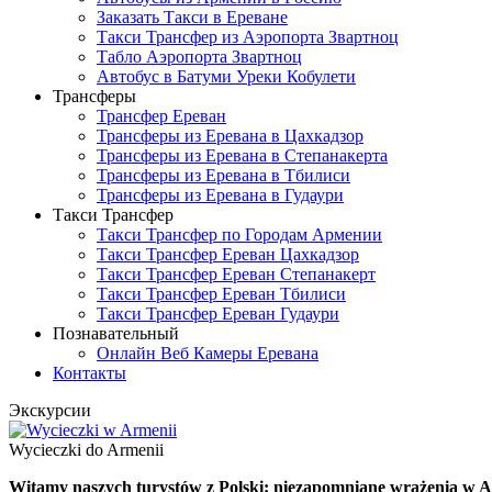
Заказать Такси в Ереване
Такси Трансфер из Аэропорта Звартноц
Табло Аэропорта Звартноц
Автобус в Батуми Уреки Кобулети
Трансферы
Трансфер Ереван
Трансферы из Еревана в Цахкадзор
Трансферы из Еревана в Степанакерта
Трансферы из Ереванa в Тбилиси
Трансферы из Еревана в Гудаури
Такси Трансфер
Такси Трансфер по Городам Армении
Такси Трансфер Ереван Цахкадзор
Такси Трансфер Ереван Степанакерт
Такси Трансфер Ереван Тбилиси
Такси Трансфер Ереван Гудаури
Познавательный
Онлайн Веб Камеры Еревана
Контакты
Экскурсии
Wycieczki do Armenii
Witamy naszych turystów z Polski: niezapomniane wrażenia w A