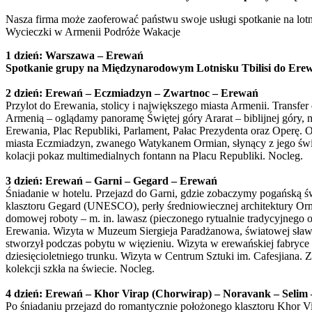
Nasza firma może zaoferować państwu swoje usługi spotkanie na lotni
Wycieczki w Armenii Podróże Wakacje
1 dzień: Warszawa – Erewań
Spotkanie grupy na Międzynarodowym Lotnisku Tbilisi do Erew
2 dzień: Erewań – Eczmiadzyn – Zwartnoc – Erewań
Przylot do Erewania, stolicy i największego miasta Armenii. Transfe
Armenią – oglądamy panoramę Świętej góry Ararat – biblijnej góry,
Erewania, Plac Republiki, Parlament, Pałac Prezydenta oraz Operę
miasta Eczmiadzyn, zwanego Watykanem Ormian, słynący z jego świąt
kolacji pokaz multimedialnych fontann na Placu Republiki. Nocleg.
3 dzień: Erewań – Garni – Gegard – Erewań
Śniadanie w hotelu. Przejazd do Garni, gdzie zobaczymy pogańską św
klasztoru Gegard (UNESCO), perły średniowiecznej architektury O
domowej roboty – m. in. lawasz (pieczonego rytualnie tradycyjnego
Erewania. Wizyta w Muzeum Siergieja Paradżanowa, światowej sławy 
stworzył podczas pobytu w więzieniu. Wizyta w erewańskiej fabryce
dziesięcioletniego trunku. Wizyta w Centrum Sztuki im. Cafesjiana. 
kolekcji szkła na świecie. Nocleg.
4 dzień: Erewań – Khor Virap (Chorwirap) – Noravank – Selim
Po śniadaniu przejazd do romantycznie położonego klasztoru Khor Vir