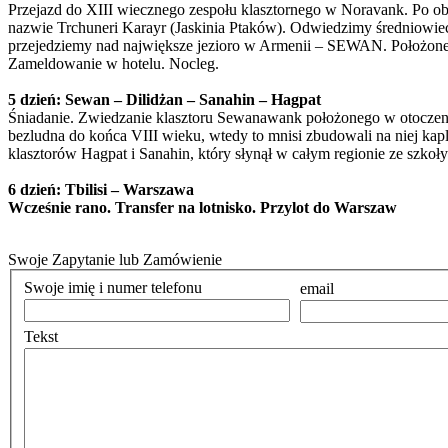
Przejazd do XIII wiecznego zespołu klasztornego w Noravank. Po obie
nazwie Trchuneri Karayr (Jaskinia Ptaków). Odwiedzimy średniowie
przejedziemy nad największe jezioro w Armenii – SEWAN. Położone j
Zameldowanie w hotelu. Nocleg.
5 dzień: Sewan – Dilidżan – Sanahin – Hagpat
Śniadanie. Zwiedzanie klasztoru Sewanawank położonego w otoczeniu 
bezludna do końca VIII wieku, wtedy to mnisi zbudowali na niej kap
klasztorów Hagpat i Sanahin, który słynął w całym regionie ze szko
6 dzień: Tbilisi – Warszawa
Wcześnie rano. Transfer na lotnisko. Przylot do Warszaw
Swoje Zapytanie lub Zamówienie
Swoje imię i numer telefonu
email
Tekst