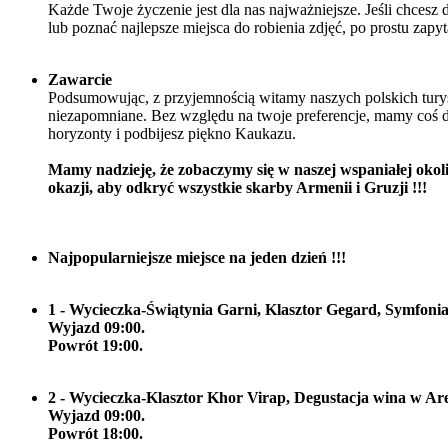
Każde Twoje życzenie jest dla nas najważniejsze. Jeśli chcesz
lub poznać najlepsze miejsca do robienia zdjęć, po prostu zap
Zawarcie
Podsumowując, z przyjemnością witamy naszych polskich turyst
niezapomniane. Bez względu na twoje preferencje, mamy coś
horyzonty i podbijesz piękno Kaukazu.
Mamy nadzieję, że zobaczymy się w naszej wspaniałej okolic
okazji, aby odkryć wszystkie skarby Armenii i Gruzji !!!
Najpopularniejsze miejsce na jeden dzień !!!
1 - Wycieczka-Świątynia Garni, Klasztor Gegard, Symfon
Wyjazd 09:00.
Powrót 19:00.
2 - Wycieczka-Klasztor Khor Virap, Degustacja wina w Are
Wyjazd 09:00.
Powrót 18:00.